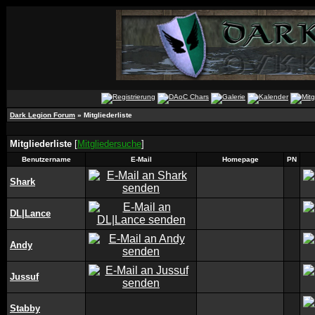
Dark Legion Forum
» Mitgliederliste
Mitgliederliste
[
Mitgliedersuche
]
Benutzername
E-Mail
Homepage
PN
Shark
DL|Lance
Andy
Jussuf
Stabby