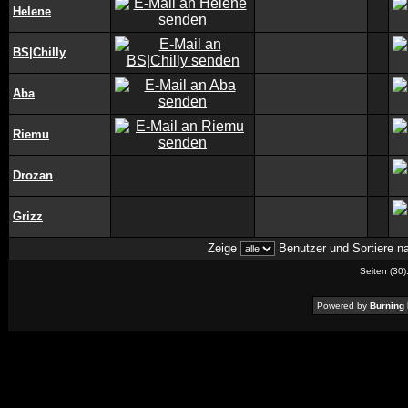
Helene
BS|Chilly
Aba
Riemu
Drozan
Grizz
Zeige
Benutzer und Sortiere 
Seiten (30)
Powered by
Burning 