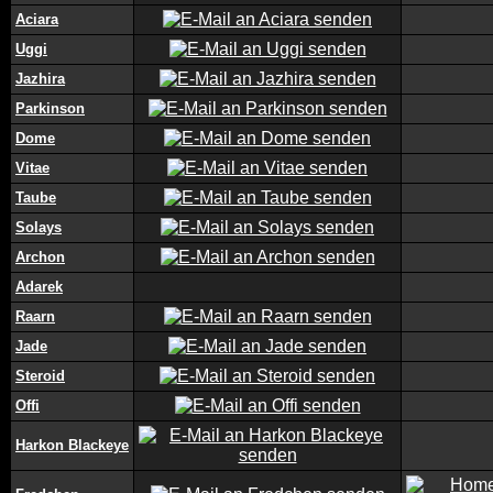
Aciara
Uggi
Jazhira
Parkinson
Dome
Vitae
Taube
Solays
Archon
Adarek
Raarn
Jade
Steroid
Offi
Harkon Blackeye