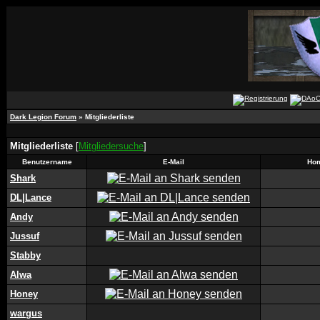
Dark Legion Forum
» Mitgliederliste
Mitgliederliste
[
Mitgliedersuche
]
Benutzername
E-Mail
Ho
Shark
DL|Lance
Andy
Jussuf
Stabby
Alwa
Honey
wargus