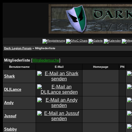
Dark Legion Forum
» Mitgliederliste
Mitgliederliste
[
Mitgliedersuche
]
Benutzername
E-Mail
Homepage
PN
Shark
DL|Lance
Andy
Jussuf
Stabby