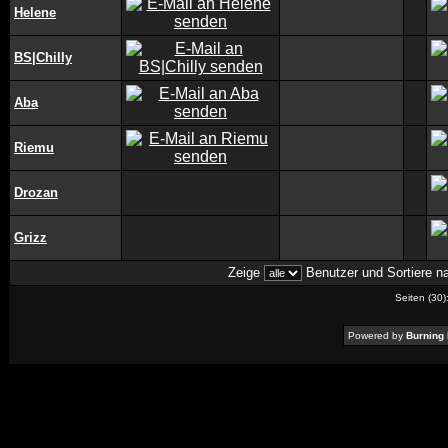
Helene
BS|Chilly
Aba
Riemu
Drozan
Grizz
Zeige
Benutzer und Sortiere 
Seiten (30)
Powered by
Burning 