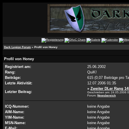
Dark Legion Forum
» Profil von Honey
Profil von Honey
Registriert am:
25.06.2002
Rang:
QuiK!
Beiträge:
615 (0,07 Beiträge pro T
Letzte Aktivität:
12.07.2006
01:35
»
Zweiter DLer Rang 14
Letzter Beitrag:
Geschrieben am: 24.05.2006
0
Forum:
Newsbereich
ICQ-Nummer:
keine Angabe
AIM-Name:
keine Angabe
YIM-Name:
keine Angabe
MSN-Name:
keine Angabe
E-Mail:
keine Angabe