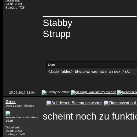
Dabei seit:
24.01.2003
Beiträge: 728
__________________
Stabby
Strupp
Zitat:
<Jade^fabled> btw alwa wie hat man sex ? oO
25.02.2017
12:04
Grizz
Dark Legion Mitglied
scheint noch zu funkt
Dabei seit:
20.06.2002
Beiträge: 140