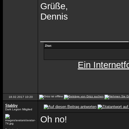
Grüße,
Dennis
__________________
Zitat:
Ein Internetf
18.02.2017
10:20
Stabby
Dark Legion Mitglied
Oh no!